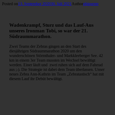
Posted on
13. September 2020
30. Juli 2021
Author
phipsente
Wadenkrampf, Sturz und das Lauf-Aus
unseres Ironman Tobi, so war der 21.
Südraummarathon.
Zwei Teams der Zebras gingen an den Start des
diesjährigen Südraummarathon 2020 um den
wunderschönen Störmthaler- und Markkleeberger See. 42
km in einem 3er Team mussten im Wechsel bewältigt
werden. Einer läuft und zwei ruhen sich auf dem Fahrrad
aus ;-). Die Strategie ist dabei dem Team überlassen. Unser
neues Zebra Ann-Kathrin im Team „Zebratastisch“ hat mit
diesem Lauf ihr Debüt bewältigt.