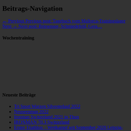
Beitrags-Navigation
← Previous
Previous post:
Tagebuch vom Mallorca-Trainingslager
Next →
Next post:
Briesensee, Schmiedefeld, Gera…
Wochentraining
Neueste Beiträge
Tri Sport Wurzen Silvesterlauf 2022
Neuseenman 2022
Ironman Switzerland 2021 in Thun
IRONMAN 70.3 Switzerland
Erster Triathlon – Wettkampf seit September 2020 Leipzig-