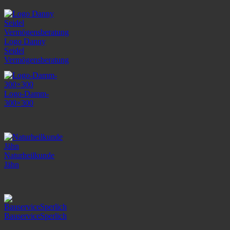
Logo Danny
Seidel
Vermögensberatung
Logo-Damm-
300×300
Naturheilkunde
Jähn
BauserviceSperlich