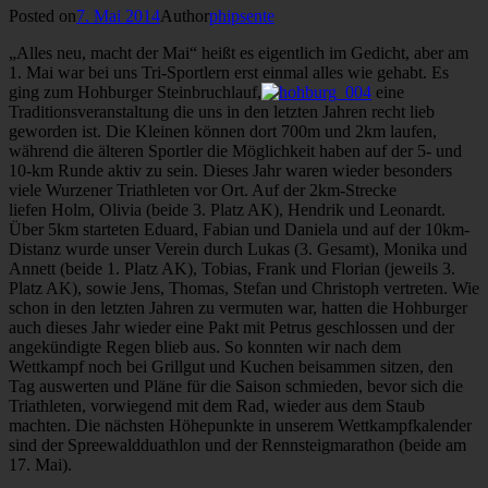
Posted on
7. Mai 2014
Author
phipsente
„Alles neu, macht der Mai“ heißt es eigentlich im Gedicht, aber am
1. Mai war bei uns Tri-Sportlern erst einmal alles wie gehabt. Es
ging zum Hohburger Steinbruchlauf,
eine
Traditionsveranstaltung die uns in den letzten Jahren recht lieb
geworden ist. Die Kleinen können dort 700m und 2km laufen,
während die älteren Sportler die Möglichkeit haben auf der 5- und
10-km Runde aktiv zu sein. Dieses Jahr waren wieder besonders
viele Wurzener Triathleten vor Ort. Auf der 2km-Strecke
liefen Holm, Olivia (beide 3. Platz AK), Hendrik und Leonardt.
Über 5km starteten Eduard, Fabian und Daniela und auf der 10km-
Distanz wurde unser Verein durch Lukas (3. Gesamt), Monika und
Annett (beide 1. Platz AK), Tobias, Frank und Florian (jeweils 3.
Platz AK), sowie Jens, Thomas, Stefan und Christoph vertreten. Wie
schon in den letzten Jahren zu vermuten war, hatten die Hohburger
auch dieses Jahr wieder eine Pakt mit Petrus geschlossen und der
angekündigte Regen blieb aus. So konnten wir nach dem
Wettkampf noch bei Grillgut und Kuchen beisammen sitzen, den
Tag auswerten und Pläne für die Saison schmieden, bevor sich die
Triathleten, vorwiegend mit dem Rad, wieder aus dem Staub
machten. Die nächsten Höhepunkte in unserem Wettkampfkalender
sind der Spreewaldduathlon und der Rennsteigmarathon (beide am
17. Mai).