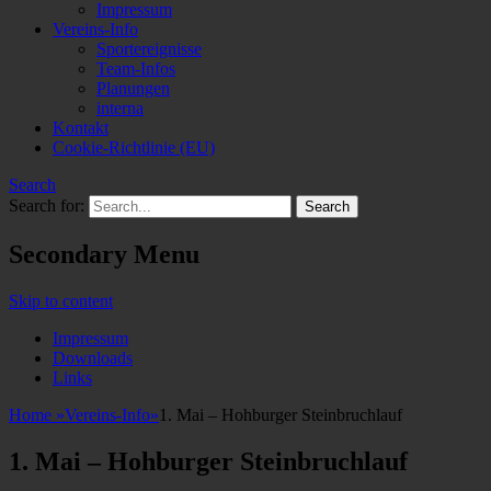
Impressum
Vereins-Info
Sportereignisse
Team-Infos
Planungen
interna
Kontakt
Cookie-Richtlinie (EU)
Search
Search for:
Secondary Menu
Skip to content
Impressum
Downloads
Links
Home
»
Vereins-Info
»
1. Mai – Hohburger Steinbruchlauf
1. Mai – Hohburger Steinbruchlauf