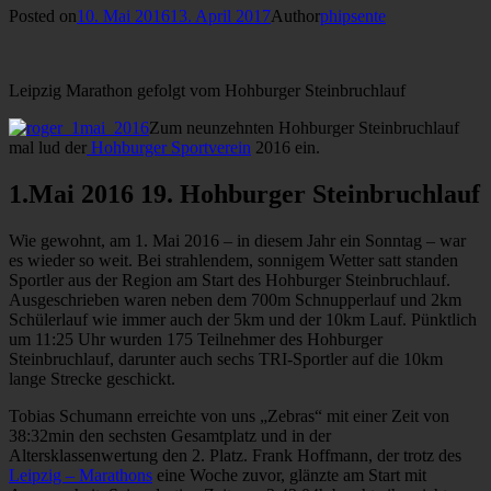
Posted on
10. Mai 2016
13. April 2017
Author
phipsente
Leipzig Marathon gefolgt vom Hohburger Steinbruchlauf
Zum neunzehnten Hohburger Steinbruchlauf
mal lud der
Hohburger Sportverein
2016 ein.
1.Mai 2016 19. Hohburger Steinbruchlauf
Wie gewohnt, am 1. Mai 2016 – in diesem Jahr ein Sonntag – war
es wieder so weit. Bei strahlendem, sonnigem Wetter satt standen
Sportler aus der Region am Start des Hohburger Steinbruchlauf.
Ausgeschrieben waren neben dem 700m Schnupperlauf und 2km
Schülerlauf wie immer auch der 5km und der 10km Lauf. Pünktlich
um 11:25 Uhr wurden 175 Teilnehmer des Hohburger
Steinbruchlauf, darunter auch sechs TRI-Sportler auf die 10km
lange Strecke geschickt.
Tobias Schumann erreichte von uns „Zebras“ mit einer Zeit von
38:32min den sechsten Gesamtplatz und in der
Altersklassenwertung den 2. Platz. Frank Hoffmann, der trotz des
Leipzig – Marathons
eine Woche zuvor, glänzte am Start mit