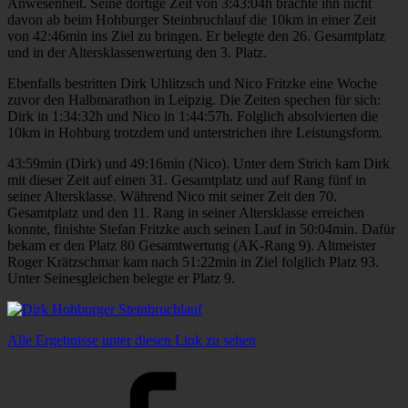
Anwesenheit. Seine dortige Zeit von 3:43:04h brachte ihn nicht
davon ab beim Hohburger Steinbruchlauf die 10km in einer Zeit
von 42:46min ins Ziel zu bringen. Er belegte den 26. Gesamtplatz
und in der Altersklassenwertung den 3. Platz.
Ebenfalls bestritten Dirk Uhlitzsch und Nico Fritzke eine Woche
zuvor den Halbmarathon in Leipzig. Die Zeiten spechen für sich:
Dirk in 1:34:32h und Nico in 1:44:57h. Folglich absolvierten die
10km in Hohburg trotzdem und unterstrichen ihre Leistungsform.
43:59min (Dirk) und 49:16min (Nico). Unter dem Strich kam Dirk
mit dieser Zeit auf einen 31. Gesamtplatz und auf Rang fünf in
seiner Altersklasse. Während Nico mit seiner Zeit den 70.
Gesamtplatz und den 11. Rang in seiner Altersklasse erreichen
konnte, finishte Stefan Fritzke auch seinen Lauf in 50:04min. Dafür
bekam er den Platz 80 Gesamtwertung (AK-Rang 9). Altmeister
Roger Krätzschmar kam nach 51:22min in Ziel folglich Platz 93.
Unter Seinesgleichen belegte er Platz 9.
Alle Ergebnisse unter diesen Link zu sehen