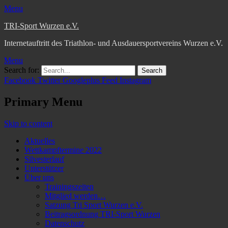
Menu
TRI-Sport Wurzen e.V.
Internetauftritt des Triathlon- und Ausdauersportvereins Wurzen e.V.
Menu
Search for:
Facebook
Twitter
Googleplus
Feed
Instagram
Primary Menu
Skip to content
Aktuelles
Wettkampftermine 2022
Silvesterlauf
Unterstützer
Über uns
Trainingszeiten
Mitglied werden…
Satzung Tri Sport Wurzen e.V.
Beitragsordnung TRI-Sport Wurzen
Datenschutz