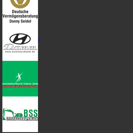
Logo Danny
Seidel
Vermögensberatung
Logo-Damm-
300×300
Naturheilkunde
Jähn