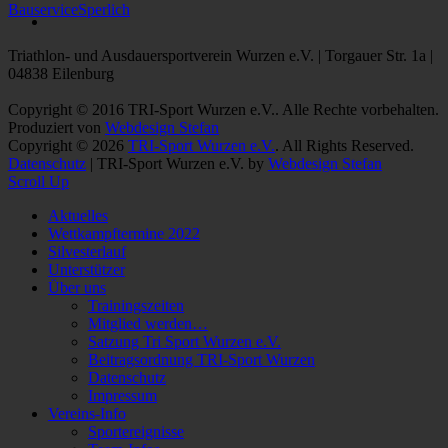
BauserviceSperlich
Triathlon- und Ausdauersportverein Wurzen e.V. | Torgauer Str. 1a |
04838 Eilenburg
Copyright © 2016 TRI-Sport Wurzen e.V.. Alle Rechte vorbehalten.
Produziert von
Webdesign Stefan
Copyright © 2026
TRI-Sport Wurzen e.V.
. All Rights Reserved.
Datenschutz
| TRI-Sport Wurzen e.V. by
Webdesign Stefan
Scroll Up
Aktuelles
Wettkampftermine 2022
Silvesterlauf
Unterstützer
Über uns
Trainingszeiten
Mitglied werden…
Satzung Tri Sport Wurzen e.V.
Beitragsordnung TRI-Sport Wurzen
Datenschutz
Impressum
Vereins-Info
Sportereignisse